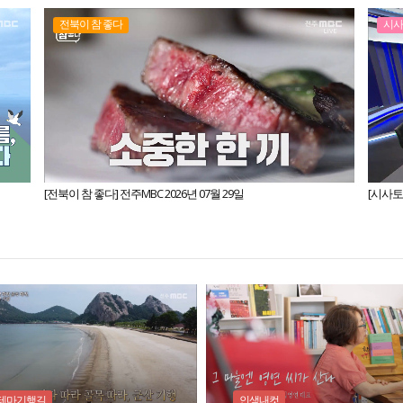
전북이 참 좋다
시
[전북이 참 좋다] 전주MBC 2026년 07월 29일
[시사토론
테마기행길
인생내컷