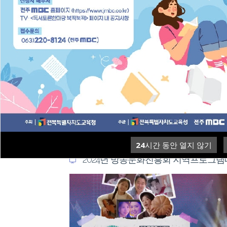
"쓰러질까 봐 밤에 나왔는
"내부검토 끝났는데"..
데".. 밤에도 '찜통'
님 한마디에 '흔들리는
각장'
24
시간 동안 열지 않기
2024년 방송문화진흥회 지역프로그