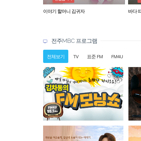
이야기 할머니 김귀자
바다 
전주MBC 프로그램
전체보기
TV
표준 FM
FM4U