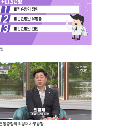
 병
갑습니다
운동중앙회 최형재 사무총장