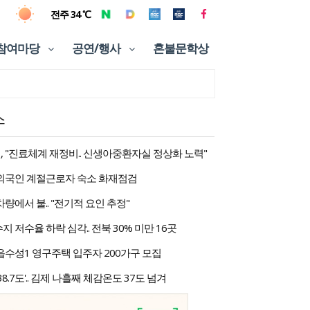
전주 34 ℃
참여마당
공연/행사
혼불문학상
스
 "진료체계 재정비.. 신생아중환자실 정상화 노력"
 외국인 계절근로자 숙소 화재점검
량에서 불.. "전기적 요인 추정"
 저수율 하락 심각.. 전북 30% 미만 16곳
읍수성1 영구주택 입주자 200가구 모집
38.7도'.. 김제 나흘째 체감온도 37도 넘겨