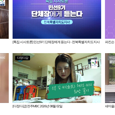
[특집 시사토론] 민선9기 단체장에게 듣는다 - 전북특별자치도지사
파킨슨
다정다감
반
[다정다감] 전주MBC 2026년 08월 02일
새마을