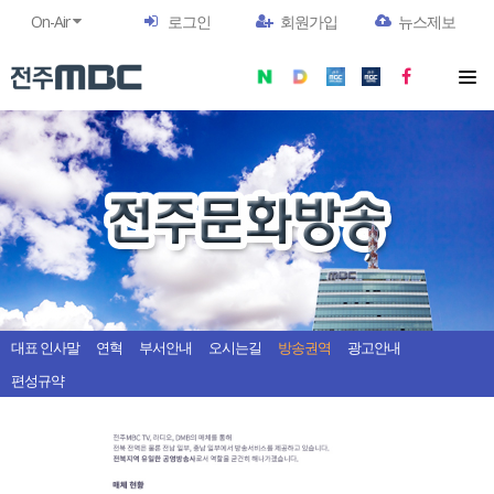
On-Air
로그인
회원가입
뉴스제보
대표 인사말
연혁
부서안내
오시는길
방송권역
광고안내
편성규약