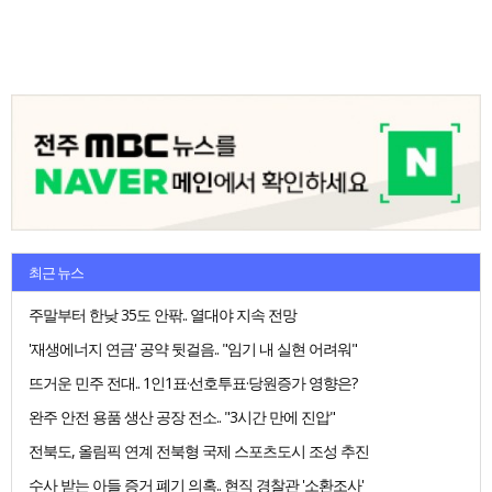
최근 뉴스
주말부터 한낮 35도 안팎.. 열대야 지속 전망
'재생에너지 연금' 공약 뒷걸음.. "임기 내 실현 어려워"
뜨거운 민주 전대.. 1인1표·선호투표·당원증가 영향은?
완주 안전 용품 생산 공장 전소.. "3시간 만에 진압"
전북도, 올림픽 연계 전북형 국제 스포츠도시 조성 추진
수사 받는 아들 증거 폐기 의혹.. 현직 경찰관 '소환조사'