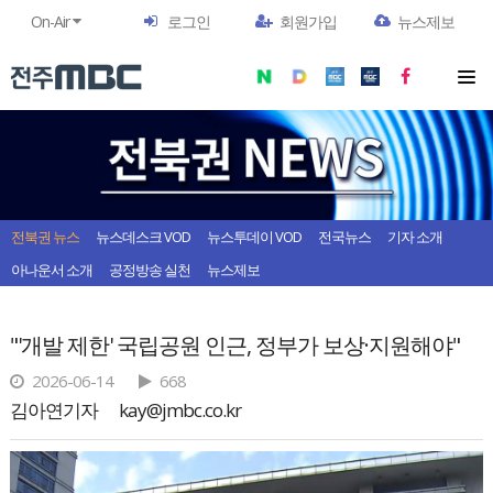
On-Air
로그인
회원가입
뉴스제보
전북권 뉴스
뉴스데스크 VOD
뉴스투데이 VOD
전국뉴스
기자 소개
아나운서 소개
공정방송 실천
뉴스제보
"'개발 제한' 국립공원 인근, 정부가 보상·지원해야"
2026-06-14
668
김아연기자
kay@jmbc.co.kr