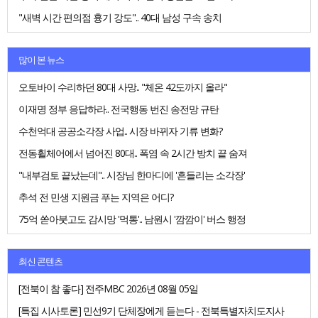
"새벽 시간 편의점 흉기 강도".. 40대 남성 구속 송치
많이 본 뉴스
오토바이 수리하던 80대 사망.. "체온 42도까지 올라"
이재명 정부 응답하라.. 전국행동 번진 송전망 규탄
수천억대 공공소각장 사업.. 시장 바뀌자 기류 변화?
전동휠체어에서 넘어진 80대.. 폭염 속 2시간 방치 끝 숨져
"내부검토 끝났는데".. 시장님 한마디에 '흔들리는 소각장'
추석 전 민생 지원금 푸는 지역은 어디?
75억 쏟아붓고도 감시망 '먹통'.. 남원시 '깜깜이' 버스 행정
최신 콘텐츠
[전북이 참 좋다] 전주MBC 2026년 08월 05일
[특집 시사토론] 민선9기 단체장에게 듣는다 - 전북특별자치도지사