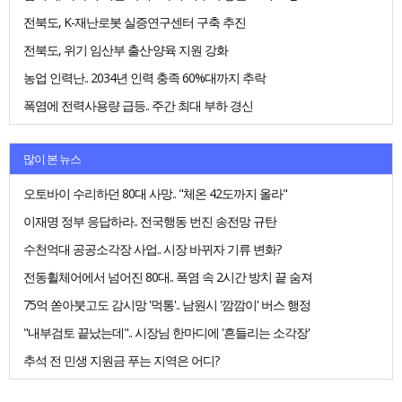
전북도, K-재난로봇 실증연구센터 구축 추진
전북도, 위기 임산부 출산·양육 지원 강화
농업 인력난.. 2034년 인력 충족 60%대까지 추락
폭염에 전력사용량 급등.. 주간 최대 부하 경신
많이 본 뉴스
오토바이 수리하던 80대 사망.. "체온 42도까지 올라"
이재명 정부 응답하라.. 전국행동 번진 송전망 규탄
수천억대 공공소각장 사업.. 시장 바뀌자 기류 변화?
전동휠체어에서 넘어진 80대.. 폭염 속 2시간 방치 끝 숨져
75억 쏟아붓고도 감시망 '먹통'.. 남원시 '깜깜이' 버스 행정
"내부검토 끝났는데".. 시장님 한마디에 '흔들리는 소각장'
추석 전 민생 지원금 푸는 지역은 어디?