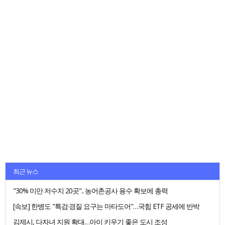
최근 뉴스
"30% 미만 저수지 20곳".. 농어촌공사 용수 확보에 총력
[속보] 한병도 "특검·경질 요구는 마타도어"…국힘 ETF 공세에 반박
김제시, 다자녀 지원 확대…아이 키우기 좋은 도시 조성