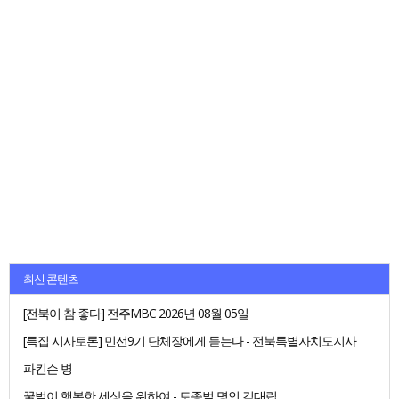
최신 콘텐츠
[전북이 참 좋다] 전주MBC 2026년 08월 05일
[특집 시사토론] 민선9기 단체장에게 듣는다 - 전북특별자치도지사
파킨슨 병
꿀벌이 행복한 세상을 위하여 - 토종벌 명인 김대립