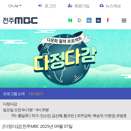
On-Air
로그인
회원가입
뉴스제보
프로그램 소개
다시보기
다정다감
일요일 오전 9시 5분 ~ 9시 35분
PD : 황일묵 | 작가 : 안소민, 김선혜, 황규빈 | 외주감독 : 백승우, 이현권, 유병호
[다정다감] 전주MBC 2025년 09월 07일