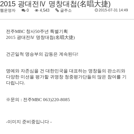
2015 광대전Ⅳ 명창대첩(名唱大捷)
웹운영자
0
4,543
글주소
2015-07-31 14:49
전주
MBC
창사
50
주년 특별기획
2015
광대전
Ⅳ
명창대첩
(
名唱大捷
)
건곤일척 명승부의 감동은 계속된다
!
명예와 자존심을 건 대한민국을 대표하는 명창들의 판소리와
다양한 미션을 평가할 귀명창 청중평가단들의 많은 참여를 기
다립니다
.
※
문의
:
전주
MBC 063)220-8085
-이미지 준비중입니다 -