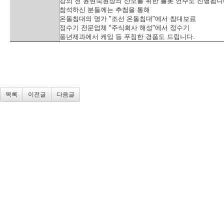
강의 전 윤현숙원장의 산모를 위한 플롯 연주도 진행됩니
참석하신 분들께는 추첨을 통해
온돌침대의 명가 "조선 온돌침대"에서 침대보료
정수기 전문업체 "주식회사 해성"에서 정수기
풍년제과에서 케잌 등 푸짐한 경품도 드립니다.
목록
이전글
다음글