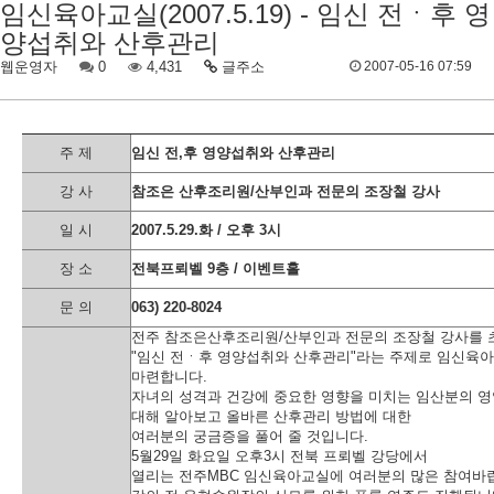
임신육아교실(2007.5.19) - 임신 전ㆍ후 영
양섭취와 산후관리
웹운영자
0
4,431
글주소
2007-05-16 07:59
주 제
임신 전,후 영양섭취와 산후관리
강 사
참조은 산후조리원/산부인과 전문의 조장철 강사
일 시
2007.5.29.화 / 오후 3시
장 소
전북프뢰벨 9층 / 이벤트홀
문 의
063) 220-8024
전주 참조은산후조리원/산부인과 전문의 조장철 강사를 
"임신 전ㆍ후 영양섭취와 산후관리"라는 주제로 임신육
마련합니다.
자녀의 성격과 건강에 중요한 영향을 미치는 임산분의 
대해 알아보고 올바른 산후관리 방법에 대한
여러분의 궁금증을 풀어 줄 것입니다.
5월29일 화요일 오후3시 전북 프뢰벨 강당에서
열리는 전주MBC 임신육아교실에 여러분의 많은 참여바